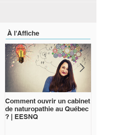
À
l'Affiche
Comment ouvrir un cabinet
Qu'est-ce que
de naturopathie au Québec
naturopathie 
? | EESNQ