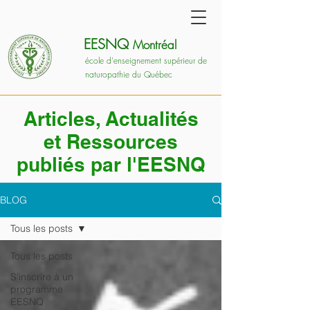
EESNQ
Montréal
école d'enseignement supérieur de
naturopathie du Québec
Articles, Actualités
et Ressources
publiés par l'EESNQ
BLOG
Tous les posts
Tous les posts
S'inscrire à un
programme
EESNQ