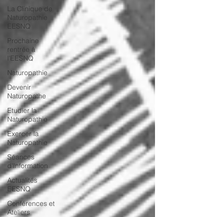
La Clinique de
Naturopathie
EESNQ
Prochaine
rentrée à
l'EESNQ
Naturopathie
Devenir
Naturopathe
Etudier la
Naturopathie
Exercer la
Naturopathie
Séances
d'Information
Actualités
EESNQ
Conférences et
Ateliers