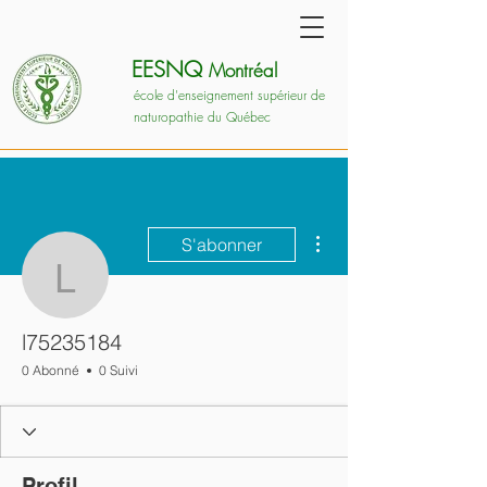
EESNQ
Montréal
école d'enseignement supérieur de
naturopathie du Québec
Plus d'actions
S'abonner
l75235184
l75235184
0 Abonné
0 Suivi
Profil