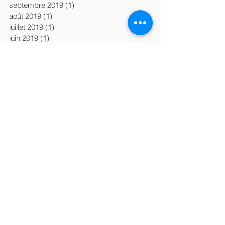
septembre 2019
(1)
1 post
août 2019
(1)
1 post
juillet 2019
(1)
1 post
juin 2019
(1)
1 post
mai 2019
(1)
1 post
avril 2019
(3)
3 posts
mars 2019
(2)
2 posts
janvier 2019
(1)
1 post
décembre 2018
(2)
2 posts
novembre 2018
(1)
1 post
octobre 2018
(6)
6 posts
septembre 2018
(2)
2 posts
août 2018
(1)
1 post
juin 2018
(1)
1 post
Search By Tags
Carcinome hépatocellulaire
Consultation naturopathie
EESNQ
Histoire de la Naturopathie
ND
NDA
Naturopathie aucanada