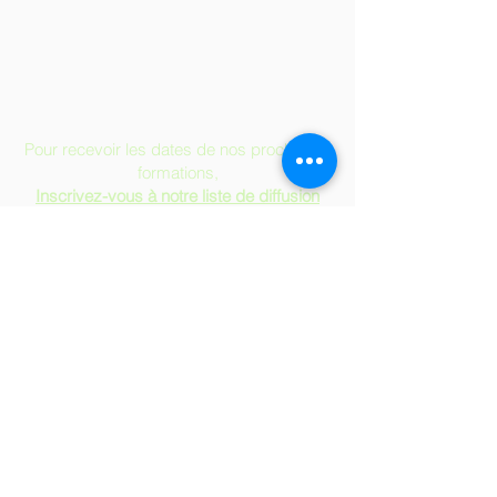
Pour recevoir les dates de nos prochaines
formations,
Inscrivez-vous à notre liste de diffusion
Soirées & séances d'Information
Formulaire d'Admission
Demande d'équivalence
Devenir Commanditaire de l'EESNQ
Emplois à l'EESNQ
Politique de confidentialité
Mentions légales