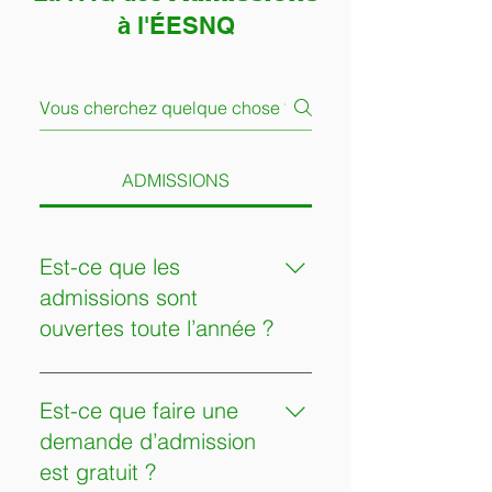
à l'ÉESNQ
ADMISSIONS
Est-ce que les
admissions sont
ouvertes toute l’année ?
Oui. Les demandes d’admission
peuvent être faites en tout temps
Est-ce que faire une
durant l’année. Il n’y a pas de
demande d’admission
concours d’entrée ni de période
est gratuit ?
unique d’admission. Il n’y a pas