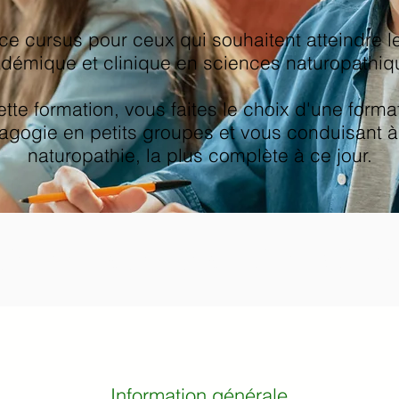
e cursus pour ceux qui souhaitent atteindre le
démique et clinique en sciences naturopathiq
ette formation, vous faites le choix d'une forma
dagogie en petits groupes et vous conduisant à
naturopathie, la plus complète à ce jour.
teur en sciences naturopathiq
Information générale