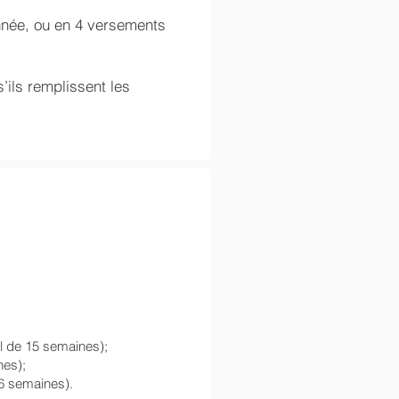
nnée, ou en 4 versements
’ils remplissent les
l de 15 semaines);
nes);
 6 semaines).