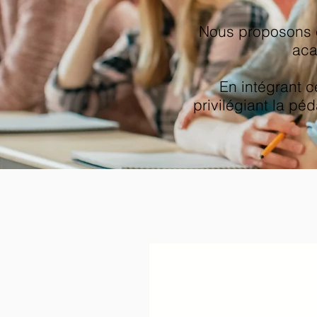
Nous proposons c
aca
En intégrant c
privilégiant la pé
Doc