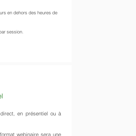
cours en dehors des heures de
ar session.​
el
direct, en présentiel ou à
 format webinaire sera une