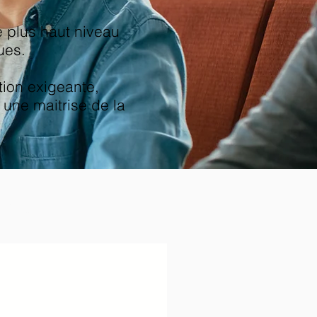
 plus haut niveau
ues.
tion exigeante,
 une maitrise de la
ues