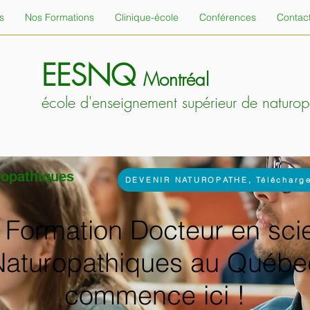
s
Nos Formations
Clinique-école
Conférences
Contac
EESNQ
Montréal
école d'enseignement supérieur de naturo
ropathiques
DEVENIR NATUROPATHE, Télécharge
 Formation Docteur en sci
Naturopathiques au Québe
commence ici !