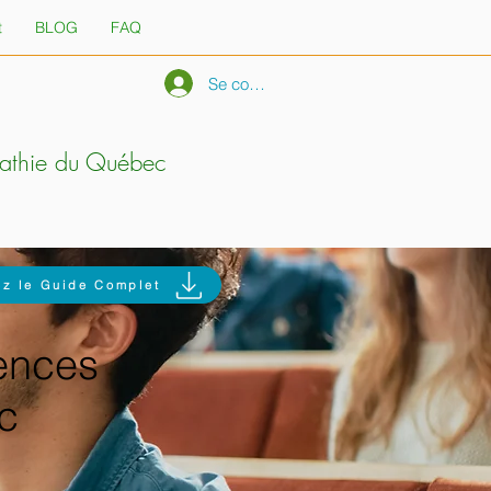
t
BLOG
FAQ
Se connecter
pathie du Québec
z le Guide Complet
ences
c