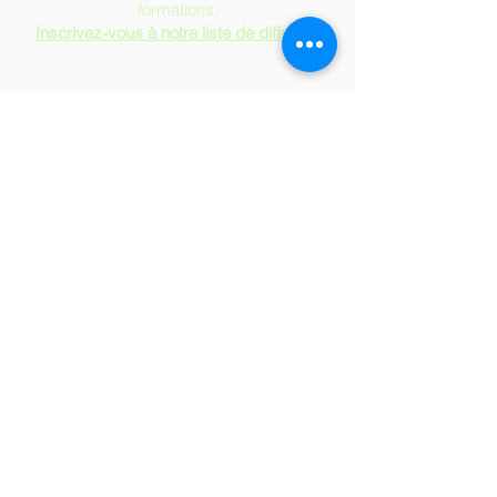
formations,
Inscrivez-vous à notre liste de diffusion
Soirées & séances d'Information
Formulaire d'Admission
Demande d'équivalence
Devenir Commanditaire de l'EESNQ
Emplois à l'EESNQ
Politique de confidentialité
Mentions légales
Publications scientifiques
Cookies