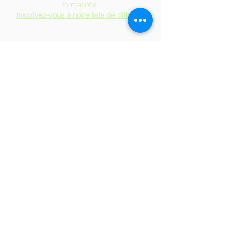
formations,
Inscrivez-vous à notre liste de diffusion
Soirées & séances d'Information
Formulaire d'Admission
Demande d'équivalence
Devenir Commanditaire de l'EESNQ
Emplois à l'EESNQ
Politique de confidentialité
Mentions légales
Publications scientifiques
Cookies