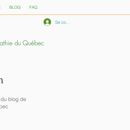
t
BLOG
FAQ
Se connecter
pathie du Québec
n
" du blog de
ébec