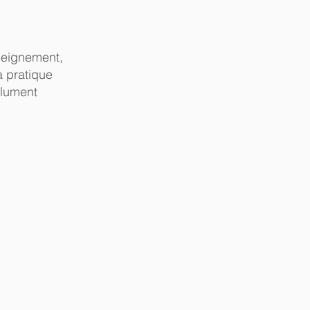
seignement,
a pratique
olument