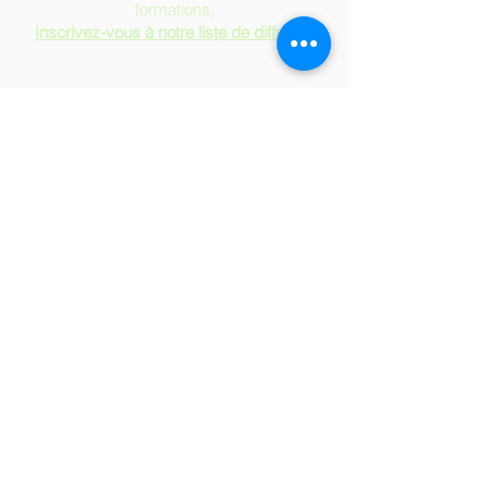
formations,
Inscrivez-vous à notre liste de diffusion
Soirées & séances d'Information
Formulaire d'Admission
Demande d'équivalence
Devenir Commanditaire de l'EESNQ
Emplois à l'EESNQ
Politique de confidentialité
Mentions légales
Publications scientifiques
Cookies