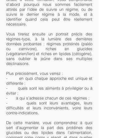
d’abord pourquoi nous sommes facilement
attirés par l’idée de suivre un régime, ou de
suivre le dernier régime à la mode, et à
identifier quand cela peut être réellement
nécessaire.
Vous tirerez ensuite un portrait précis des
régimes-type, à la lumière des dernières
données probantes : régimes protéinés (paléo
ou carnivore), riches en glucides
(végétarien/lien) et riches en lipides (cétogène),
sans oublier le jeûne dans ses multiples
déclinaisons.
Plus précisément, vous verrez :
- en quoi chaque approche est unique et
différente ;
- quels sont les aliments à privilégier ou à
éviter ;
- à qui s’adresse chacun de ces régimes ;
- quels sont leurs avantages, leurs
difficultés et leurs inconvénients, voire leurs
contre-indications.
De cette manière, vous comprendrez à quoi
sert d’augmenter la part des protéines des
glucides ou des lipides dans l’alimentation,
comment notre corps y réagit, et dans quelles