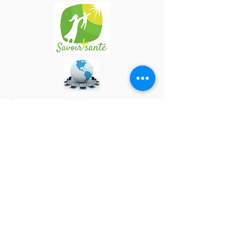
Pour ou en savoir davantage…
N'hésitez pas à contacter notre secrétariat, par
téléphone (514)
270-7529
, ou courriel
info@eesnq.ca
.
Pour réserver et payer votre
webinaire…
Pour bénéficier de cette formation en ligne,
vous devrez vous connecter à notre salle
(
voir modalités ici
)
webinaire ZOOM
. Toutes
les instructions vous seront remises 24 à 48
heures avant la formation. Vous pourrez alors
aisément vous joindre à cette formation en