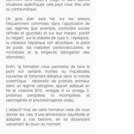
situations spécifiques cela peut vous être utile
ou contre-indiqué.
Un gros plan sera fait sur les erreurs
fréquemment commises dans l’application de
ces régimes (par exemple, confondre sucres
raffinés et glucides) et sur leur impact, positif
ou négatif, sur le diabète de type II, l’épilepsie,
la stéatose hépatique non alcoolique, la perte
de poids, les maladies cardiovasculaires, le
microbiote et la longévité (élongation des
télomères).
Enfin, la formation vous permettra de faire le
point sur certains mythes ou inquiétudes
courantes et fortement débattus dans le monde
scientifique : nécessité de produits animaux
dans un régime cétogène, apport adéquat en
fer et vitamine B12, omégas 6 vs oméga 3,
protéines complètes vs incomplètes, et
oestrogènes et phytoestrogènes (soja).
L’objectif final de cette formation sera de vous
donner les clés d’une alimentation équilibrée et
adaptée à vos besoins, en se distanciant
sainement du buzz du moment.