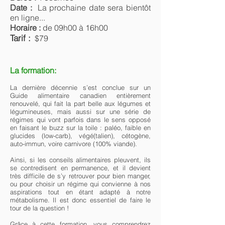
Date :
La prochaine date s
era bientôt
en ligne...
Horaire :
de 09h00 à 16h00
Tarif :
$79
La formation:
La dernière décennie s’est conclue sur un
Guide alimentaire canadien entièrement
renouvelé, qui fait la part belle aux légumes et
légumineuses, mais aussi sur une série de
régimes qui vont parfois dans le sens opposé
en faisant le buzz sur la toile : paléo, faible en
glucides (low-carb), végé(talien), cétogène,
auto-immun, voire carnivore (100% viande).
Ainsi, si les conseils alimentaires pleuvent, ils
se contredisent en permanence, et il devient
très difficile de s’y retrouver pour bien manger,
ou pour choisir un régime qui convienne à nos
aspirations tout en étant adapté à notre
métabolisme. Il est donc essentiel de faire le
tour de la question !
Grâce à cette formation, vous comprendrez