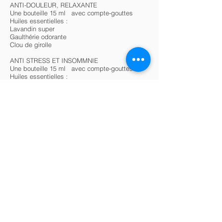
ANTI-DOULEUR, RELAXANTE
Une bouteille 15 ml avec compte-gouttes
Huiles essentielles :
Lavandin super
Gaulthérie odorante
Clou de girolle
ANTI STRESS ET INSOMMNIE
Une bouteille 15 ml avec compte-gouttes
Huiles essentielles :
Anis étoile ou basilic exotique
Orange douce
Ylang ylang
ANTI-FATIGUE
Une bouteille 15 ml avec compte-gouttes
Huiles essentielles :
Cannelle cassia, 2 ml
Épinette noire, 2 ml
Menthe poivrée, 2 ml​
Votre formateur(trice)
Michel Turbide​​
​​Après une dizaine d’années consacrée à la
méditation transcendantale, une incursion dans
le monde culinaire végétarien, un baccalauréat