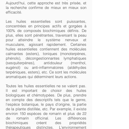
Aujourd'hui, cette approche est très prisée, et
la recherche confirme de mieux en mieux son
efficacité.
Les huiles essentielles sont puissantes,
concentrées en principes actifs et gorgées à
100% de composés biochimiques définis. De
plus, elles sont pénétrantes, traversant la peau
pour atteindre le système nerveux et
musculaire, agissant rapidement. Certaines
huiles essentielles contiennent des molécules
calmantes (esters), toniques (monoterpènes,
phénols), décongestionnantes lymphatiques
(sesquiterpènes), antidouleur (menthol,
eugénol) ou anti-inflammatoires (aldéhydes
terpéniques, esters), etc. Ce sont les molécules
aromatiques qui déterminent leurs actions.
Toutes les huiles essentielles ne se valent pas.
Il est important de choisir des huiles
biologiques et chémotypées. De plus, prendre
en compte des descriptifs tels que le genre,
l'espèce botanique, le pays d'origine, la partie
de la plante distillée, etc. Par exemple, il existe
environ 150 espèces de romarin et plus de 22
de romarin officinal. Les différences
biochimiques créent des propriétés
thérapeutiques distinctes. L'environnement