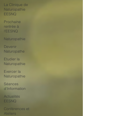
La Clinique de
Naturopathie
EESNQ
Prochaine
rentrée à
l'EESNQ
Naturopathie
Devenir
Naturopathe
Etudier la
Naturopathie
Exercer la
Naturopathie
Séances
d'Information
Actualités
EESNQ
Conférences et
Ateliers