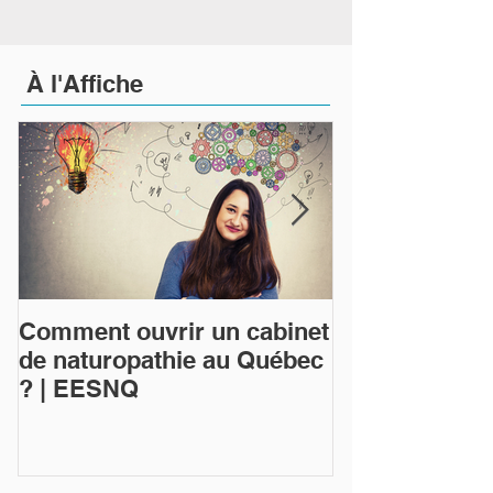
À
l'Affiche
Comment ouvrir un cabinet
Qu'est-ce que
de naturopathie au Québec
naturopathie 
? | EESNQ