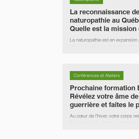
La Clinique de Naturopathie 
La reconnaissance de
naturopathie au Québ
Naturopathie
Devenir Nat
Quelle est la mission
associations professi
La naturopathie est en expansion
en l'absence d'un ord
attirant de plus en plus de pratici
Exercer la Naturopathie
S
clients. Cependant, le domaine fait
Conférences et Ateliers
Conférences et Ateliers
Prochaine formation
Révélez votre âme de
guerrière et faites le 
d'énergie pour l'hiver 
Au cœur de l’hiver, votre corps re
être angoisses, fatigue et dépres
saisonnières. Dans cet atelier, nou
mettre à...