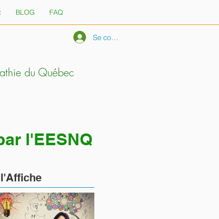
t
BLOG
FAQ
Se connecter
pathie du Québec
 par l'EESNQ
À
l'Affiche