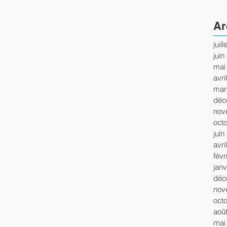
Ar
juil
juin
mai
avri
mar
déc
nov
oct
juin
avri
févr
janv
déc
nov
oct
aoû
mai