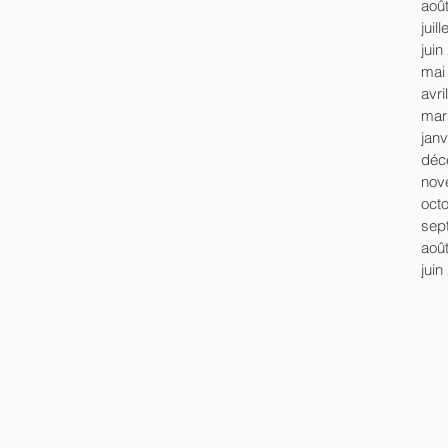
aoû
juil
juin
mai
avri
mar
janv
déc
nov
oct
sep
aoû
juin