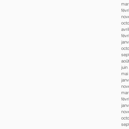
mar
févr
nov
oct
avri
févr
janv
oct
sep
aoû
juin
mai
janv
nov
mar
févr
janv
nov
oct
sep