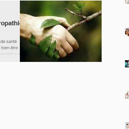
ropathie
 de santé
 bien-être
accent sur ...