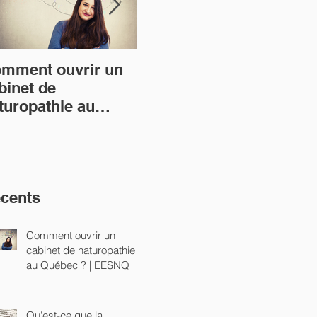
mment ouvrir un
Qu'est-ce que la
binet de
naturopathie ?
turopathie au
ébec ? | EESNQ
cents
Comment ouvrir un
cabinet de naturopathie
au Québec ? | EESNQ
Qu'est-ce que la