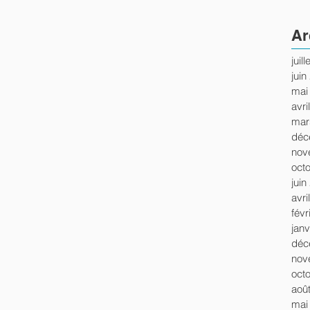
Ar
juil
juin
mai
avri
mar
déc
nov
oct
juin
avri
févr
janv
déc
nov
oct
aoû
mai