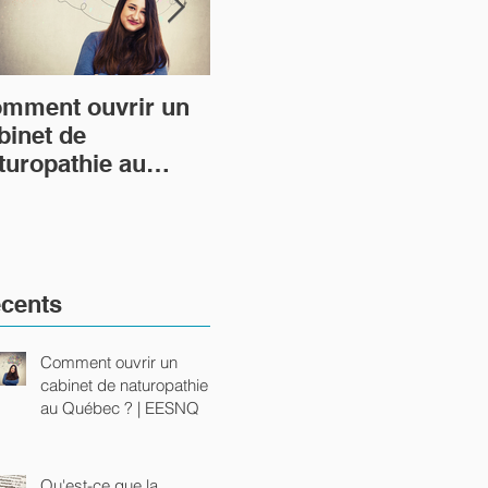
mment ouvrir un
Qu'est-ce que la
Et 
binet de
naturopathie ?
mo
turopathie au
cha
ébec ? | EESNQ
tra
cents
Comment ouvrir un
cabinet de naturopathie
au Québec ? | EESNQ
Qu'est-ce que la