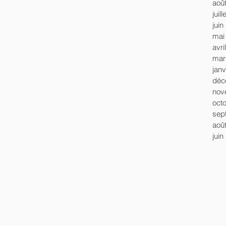
aoû
juil
juin
mai
avri
mar
janv
déc
nov
oct
sep
aoû
juin