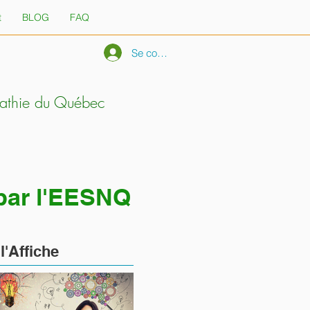
t
BLOG
FAQ
Se connecter
pathie du Québec
 par l'EESNQ
À
l'Affiche