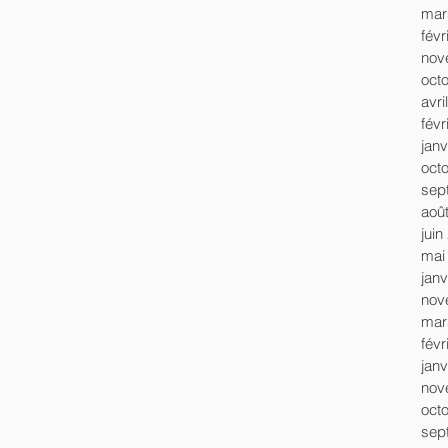
mar
févr
nov
oct
avri
févr
janv
oct
sep
aoû
juin
mai
janv
nov
mar
févr
janv
nov
oct
sep