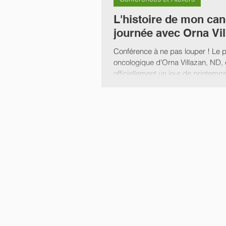
La Clinique de Naturopathie 
L'histoire de mon can
journée avec Orna Vil
Naturopathie
Devenir Nat
Conférence à ne pas louper ! Le 
oncologique d’Orna Villazan, N
officiellement un jour de printemp
Exercer la Naturopathie
S
le...
Conférences et Ateliers