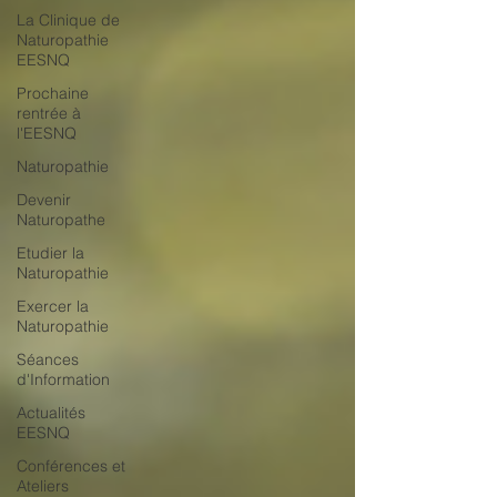
La Clinique de
Naturopathie
EESNQ
Prochaine
rentrée à
l'EESNQ
Naturopathie
Devenir
Naturopathe
Etudier la
Naturopathie
Exercer la
Naturopathie
Séances
d'Information
Actualités
EESNQ
Conférences et
Ateliers