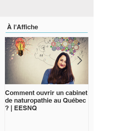
À
l'Affiche
Comment ouvrir un cabinet
Qu'est-ce que
de naturopathie au Québec
naturopathie 
? | EESNQ