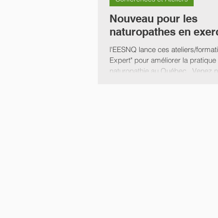
La Clinique de Naturopathie 
Nouveau pour les
naturopathes en exerc
Naturopathie
Devenir Nat
l'EESNQ lance ces ateliers/formati
Expert" pour améliorer la pratique
naturopathie au Québec...Venez 
Exercer la Naturopathie
S
détails...
Conférences et Ateliers