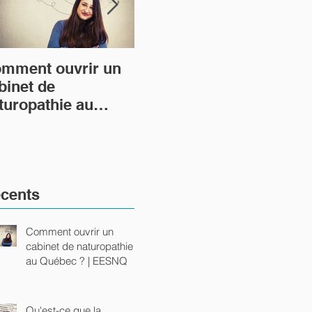
mment ouvrir un
Qu'est-ce que la
Et 
binet de
naturopathie ?
mo
turopathie au
cha
ébec ? | EESNQ
tra
cents
Comment ouvrir un
cabinet de naturopathie
au Québec ? | EESNQ
Qu'est-ce que la