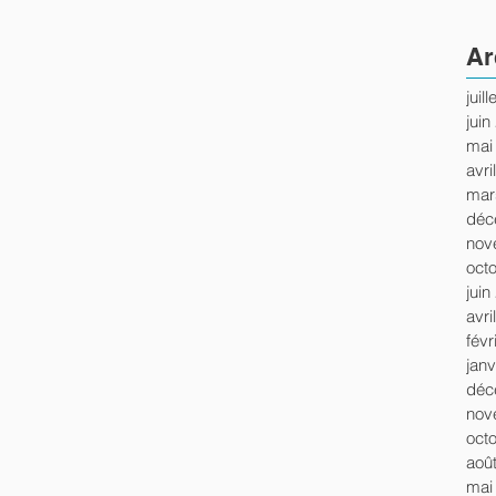
Ar
juil
juin
mai
avri
mar
déc
nov
oct
juin
avri
févr
janv
déc
nov
oct
aoû
mai