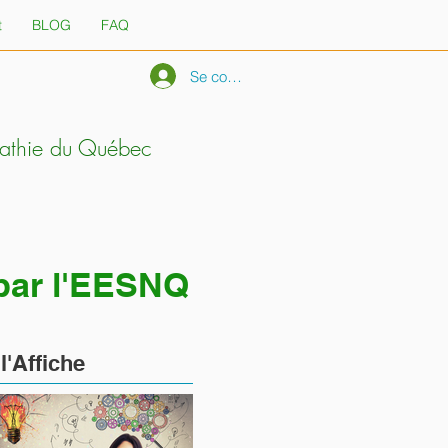
t
BLOG
FAQ
Se connecter
pathie du Québec
 par l'EESNQ
À
l'Affiche