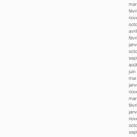
mar
févr
nov
oct
avri
févr
janv
oct
sep
aoû
juin
mai
janv
nov
mar
févr
janv
nov
oct
sep