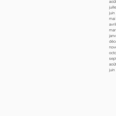
aoû
juil
juin
mai
avri
mar
janv
déc
nov
oct
sep
aoû
juin