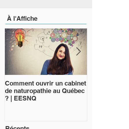
À
l'Affiche
Comment ouvrir un cabinet
Qu'est-ce que
de naturopathie au Québec
naturopathie 
? | EESNQ