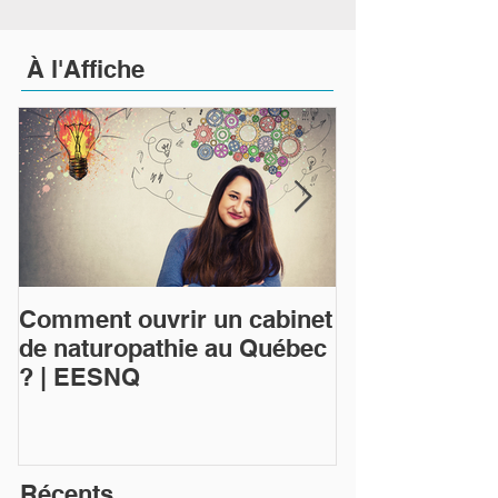
À
l'Affiche
Comment ouvrir un cabinet
Qu'est-ce que
de naturopathie au Québec
naturopathie 
? | EESNQ