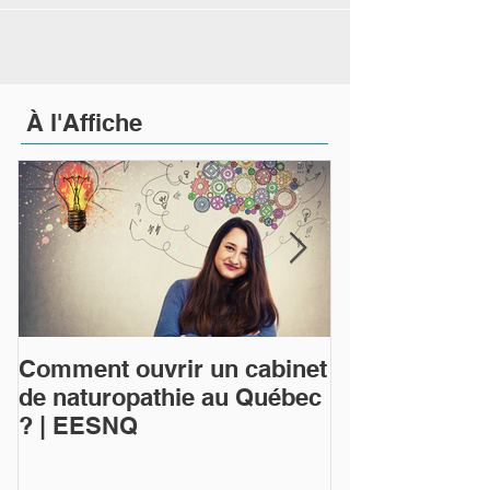
À
l'Affiche
Comment ouvrir un cabinet
Qu'est-ce que
de naturopathie au Québec
naturopathie 
? | EESNQ