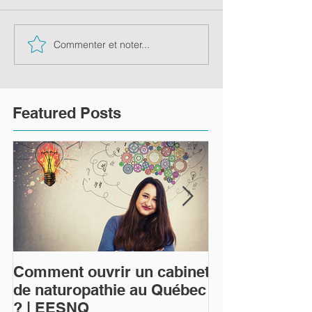
Commenter et noter...
Featured Posts
Comment ouvrir un cabinet
Qu'est-ce que 
de naturopathie au Québec
naturopathie 
? | EESNQ