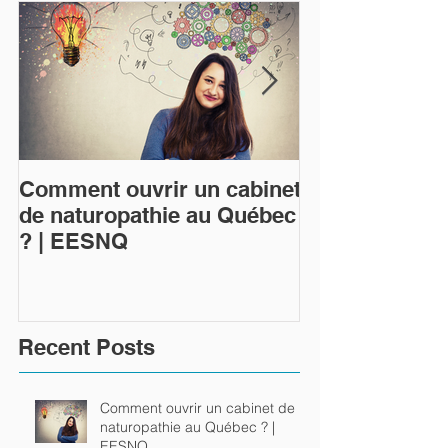
Comment ouvrir un cabinet
Qu'est-ce que 
de naturopathie au Québec
naturopathie 
? | EESNQ
Recent Posts
Comment ouvrir un cabinet de
naturopathie au Québec ? |
EESNQ