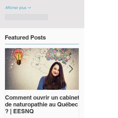
Afficher plus
J'aime
Répondre
Featured Posts
Comment ouvrir un cabinet
Qu'est-ce que 
de naturopathie au Québec
naturopathie 
? | EESNQ